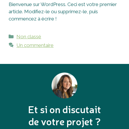
Bienvenue sur WordPress. Ceci est votre premier
article. Modifiez-le ou supprimez-le, puis
commencez à écrire !
Catégories
Non classé
Un commentaire
Et si on discutait
de votre projet ?